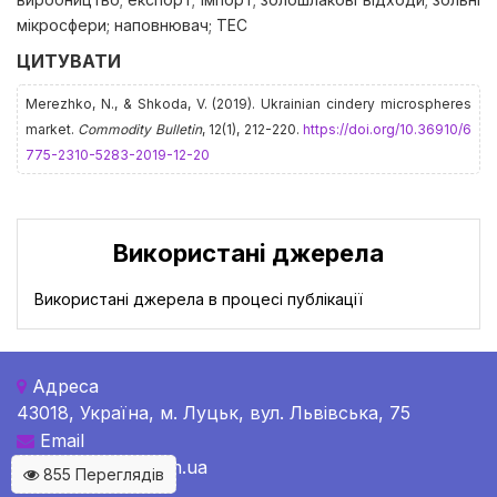
мікросфери; наповнювач; ТЕС
ЦИТУВАТИ
Merezhko, N., & Shkoda, V. (2019). Ukrainian cindery microspheres
market.
Commodity Bulletin
, 12(1), 212-220.
https://doi.org/10.36910/6
775-2310-5283-2019-12-20
Використані джерела
Використані джерела в процесі публікації
Адреса
43018, Україна, м. Луцьк, вул. Львівська, 75
Email
c-b@c-bulletin.com.ua
855 Переглядів