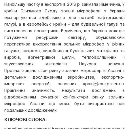
Найбільшу частку в експорті в 2018 р. займала Німеччина. У
країни Близького Сходу зольні мікросфери з України
експортуються здебільшого для потреб нафтогазової
галузі, а в європейські країни – для будівельної галузі та
виготовлення вогнетривів. Відмічено, що Україна володіє
потужними ресурсами сектору, обумовлюючи
перспективи використання зольних мікросфер у різних
галузях, зокрема, виробництві будівельних матеріалів та
виробів, вогнетривкої цегли, теплоізоляційних і
звукозахисних матеріалів. Наукова новизна.
Проаналізовано стан ринку зольних мікросфер в Україні з
детальним дослідженням виробництва, експортно-
імпортних операцій, основних країнконтрагентів.
Практична значимість. Результати досліджень є
відображенням сучасної кон’юнктури ринку зольних
мікросфер України, що може бути використано при
подальших дослідженнях
КЛЮЧОВІ СЛОВА:
виробництво; експорт; імпорт; золошлакові відходи; зольні