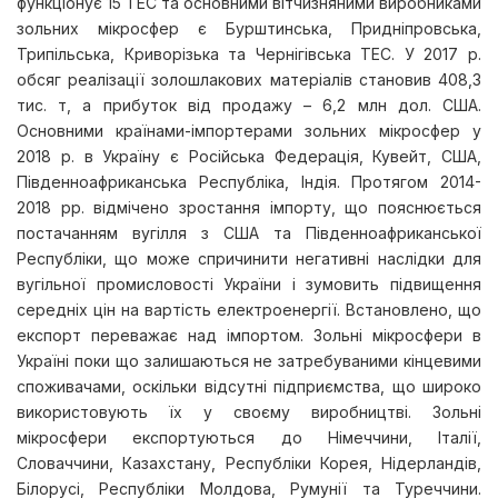
функціонує 15 ТЕС та основними вітчизняними виробниками
зольних мікросфер є Бурштинська, Придніпровська,
Трипільська, Криворізька та Чернігівська ТЕС. У 2017 р.
обсяг реалізації золошлакових матеріалів становив 408,3
тис. т, а прибуток від продажу – 6,2 млн дол. США.
Основними країнами-імпортерами зольних мікросфер у
2018 р. в Україну є Російська Федерація, Кувейт, США,
Південноафриканська Республіка, Індія. Протягом 2014-
2018 рр. відмічено зростання імпорту, що пояснюється
постачанням вугілля з США та Південноафриканської
Республіки, що може спричинити негативні наслідки для
вугільної промисловості України і зумовить підвищення
середніх цін на вартість електроенергії. Встановлено, що
експорт переважає над імпортом. Зольні мікросфери в
Україні поки що залишаються не затребуваними кінцевими
споживачами, оскільки відсутні підприємства, що широко
використовують їх у своєму виробництві. Зольні
мікросфери експортуються до Німеччини, Італії,
Словаччини, Казахстану, Республіки Корея, Нідерландів,
Білорусі, Республіки Молдова, Румунії та Туреччини.