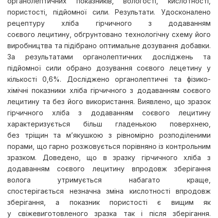
органолептичних показників, вологості, кислотності,
пористості, підйомної сили. Результати. Удосконалено
рецептуру хліба гірчичного з додаванням
соєвого лецитину, обгрунтовано технологічну схему його
виробництва та підібрано оптимальне дозування добавки.
За результатами органолептичних досліджень та
підйомної сили обрано дозування соєвого лецетину у
кількості 0,6%. Досліджено органолептичні та фізико-
хімічні показники хліба гірчичного з додаванням соєвого
лецитину та без його використання. Виявлено, що зразок
гірчичного хліба з додаванням соєвого лецитину
характеризується більш гладенькою поверхнею,
без тріщин та м’якушкою з рівномірно розподіленими
порами, що гарно розжовується порівняно із контрольним
зразком. Доведено, що в зразку гірчичного хліба з
додаванням соєвого лецитину впродовж зберігання
волога утримується набагато краще,
спостерігається незначна зміна кислотності впродовж
зберігання, а показник пористості є вищим як
у свіжевиготовленого зразка так і після зберігання.