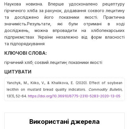
Наукова новизна. Вперше удосконалено рецептуру
гірчичного хліба за рахунок, додавання соєвого лецитину
та досліджено його показники якості. Практична
значимість.Результати, які були отримані в ході
досліджень, можна впровадити на хлібопекарських
підприємствах України незалежно від форм власності
та підпорядкування
КЛЮЧОВІ СЛОВА:
гірчичний хліб; соєвий лецитин; показники якості
ЦИТУВАТИ
Yanchyk, M., Kiiko, V., & Khalikova, E. (2020). Effect of soybean
lecithin on mustard bread quality indicators.
Commodity Bulletin
,
13(1), 52-64.
https://doi.org/10.36910/6775-2310-5283-2020-13-05
Використані джерела