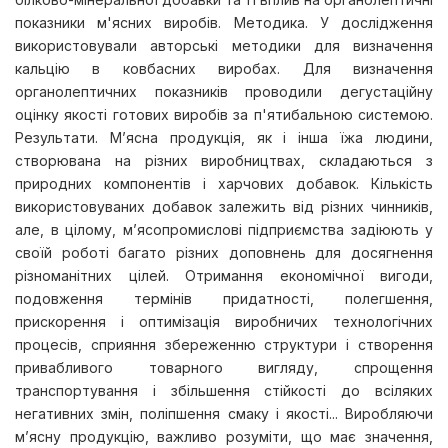
показники м'ясних виробів. Методика. У дослідження
використовували авторські методики для визначення
кальцію в ковбасних виробах. Для визначення
органолептичних показників проводили дегустаційну
оцінку якості готових виробів за п'ятибальною системою.
Результати. М’ясна продукція, як і інша їжа людини,
створювана на різних виробництвах, складаються з
природних компонентів і харчових добавок. Кількість
використовуваних добавок залежить від різних чинників,
але, в цілому, м’ясопромислові підприємства задіюють у
своїй роботі багато різних доповнень для досягнення
різноманітних цілей. Отримання економічної вигоди,
подовження термінів придатності, полегшення,
прискорення і оптимізація виробничих технологічних
процесів, сприяння збереженню структури і створення
привабливого товарного вигляду, спрощення
транспортування і збільшення стійкості до всіляких
негативних змін, поліпшення смаку і якості... Виробляючи
м’ясну продукцію, важливо розуміти, що має значення,