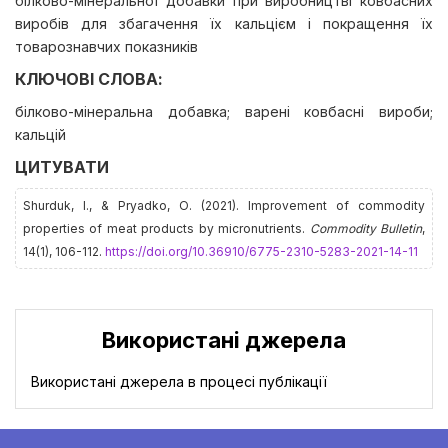
білково-мінеральної добавки при виробництві ковбасних
виробів для збагачення їх кальцієм і покращення їх
товарознавчих показників
КЛЮЧОВІ СЛОВА:
білково-мінеральна добавка; варені ковбасні вироби;
кальцій
ЦИТУВАТИ
Shurduk, І., & Pryadko, О. (2021). Improvement of commodity
properties of meat products by micronutrients.
Commodity Bulletin
,
14(1), 106-112.
https://doi.org/10.36910/6775-2310-5283-2021-14-11
Використані джерела
Використані джерела в процесі публікації