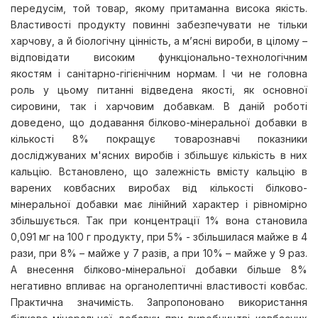
передусім, той товар, якому притаманна висока якість.
Властивості продукту повинні забезпечувати не тільки
харчову, а й біологічну цінність, а м’ясні вироби, в цілому –
відповідати високим функціонально-технологічним
якостям і санітарно-гігієнічним нормам. І чи не головна
роль у цьому питанні відведена якості, як основної
сировини, так і харчовим добавкам. В даній роботі
доведено, що додавання білково-мінеральної добавки в
кількості 8% покращує товарознавчі показники
досліджуваних м'ясних виробів і збільшує кількість в них
кальцію. Встановлено, що залежність вмісту кальцію в
варених ковбасних виробах від кількості білково-
мінеральної добавки має лінійний характер і рівномірно
збільшується. Так при концентрації 1% вона становила
0,091 мг на 100 г продукту, при 5% - збільшилася майже в 4
рази, при 8% – майже у 7 разів, а при 10% – майже у 9 раз.
А внесення білково-мінеральної добавки більше 8%
негативно впливає на органолептичні властивості ковбас.
Практична значимість. Запропоновано використання