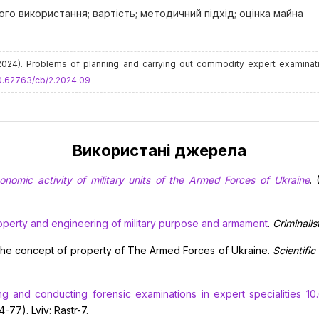
го використання; вартість; методичний підхід; оцінка майна
. (2024). Problems of planning and carrying out commodity expert examina
10.62763/cb/2.2024.09
Використані джерела
onomic activity of military units of the Armed Forces of Ukraine
.
roperty and engineering of military purpose and armament
.
Criminalis
of the concept of property of The Armed Forces of Ukraine.
Scientific
g and conducting forensic examinations in expert specialities 10.6,
-77). Lviv: Rastr-7.