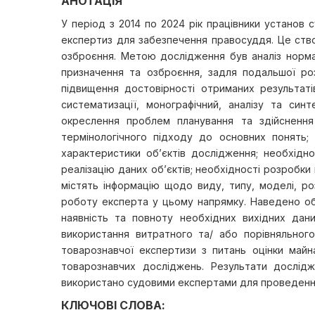
АНОТАЦІЯ
У період з 2014 по 2024 рік працівники установ 
експертиз для забезпечення правосуддя. Це ств
озброєння. Метою дослідження був аналіз норма
призначення та озброєння, задля подальшої ро
підвищення достовірності отриманих результатів
систематизації, монографічний, аналізу та си
окреслення проблем планування та здійснення 
термінологічного підходу до основних понять; 
характеристики об’єктів дослідження; необхідн
реалізацію даних об’єктів; необхідності розробки 
містять інформацію щодо виду, типу, моделі, роз
роботу експерта у цьому напрямку. Наведено об
наявність та повноту необхідних вихідних дан
використання витратного та/ або порівняльного
товарознавчої експертизи з питань оцінки майн
товарознавчих досліджень. Результати дослі
використано судовими експертами для проведення 
КЛЮЧОВІ СЛОВА: