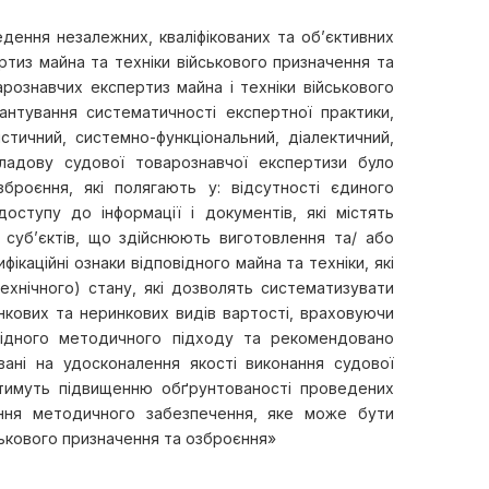
едення незалежних, кваліфікованих та об’єктивних
из майна та техніки військового призначення та
ознавчих експертиз майна і техніки військового
нтування систематичності експертної практики,
стичний, системно-функціональний, діалектичний,
кладову судової товарознавчої експертизи було
броєння, які полягають у: відсутності єдиного
оступу до інформації і документів, які містять
 суб’єктів, що здійснюють виготовлення та/ або
ікаційні ознаки відповідного майна та техніки, які
технічного) стану, які дозволять систематизувати
кових та неринкових видів вартості, враховуючи
охідного методичного підходу та рекомендовано
вані на удосконалення якості виконання судової
иятимуть підвищенню обґрунтованості проведених
ння методичного забезпечення, яке може бути
ськового призначення та озброєння»