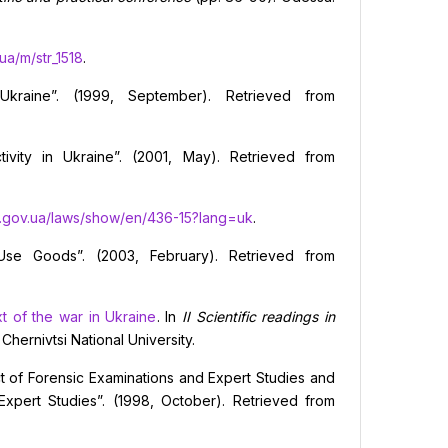
.ua/m/str_1518
.
aine”. (1999, September). Retrieved from
ivity in Ukraine”. (2001, May). Retrieved from
a.gov.ua/laws/show/en/436-15?lang=uk
.
-Use Goods”. (2003, February). Retrieved from
t of the war in Ukraine
. In
II Scientific readings in
Chernivtsi National University.
ct of Forensic Examinations and Expert Studies and
xpert Studies”. (1998, October). Retrieved from