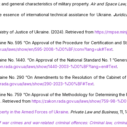
t and general characteristics of military property.
Air and Space Law
he essence of international technical assistance for Ukraine.
J
uridic
istry of Justice of Ukraine. (2024). Retrieved from
https://rmpse.min
aine No. 595 “On Approval of the Procedure for Certification and S
gov.ua/laws/show/en/595-2008-%D0%BF/conv?lang=uk#Text
.
raine No. 1440. “On Approval of the National Standard No. 1 “Genera
akon.rada.gov.ua/laws/show/1440-2003-%D0%BF?lang=en#Text
.
Ukraine No. 290 “On Amendments to the Resolution of the Cabinet o
on.rada.gov.ua/laws/show/290-2023-%D0%BF#Text
.
raine No. 759 “On Approval of the Methodology for Determining the
). Retrieved from
https://zakon.rada.gov.ua/laws/show/759-98-%
perty in the Armed Forces of Ukraine
.
Private Law and Business
, 11,
f war crimes and war-related criminal offences: Criminal law, crimi