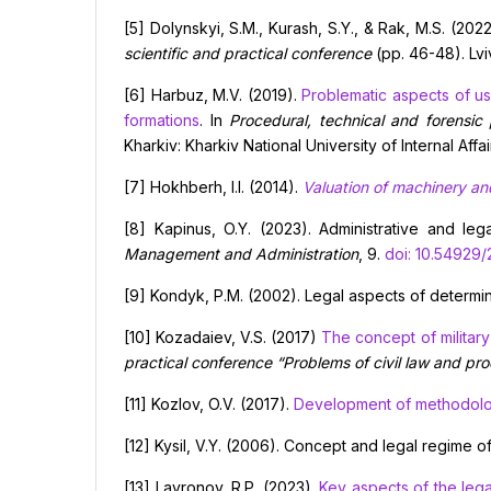
[5] Dolynskyi, S.M., Kurash, S.Y., & Rak, M.S. (202
scientific and practical conference
(pp. 46-48). Lviv
[6] Harbuz, M.V. (2019).
Problematic aspects of us
formations
. In
Procedural, technical and forensic 
Kharkiv: Kharkiv National University of Internal Affai
[7] Hokhberh, I.I. (2014).
Valuation of machinery a
[8] Kapinus, O.Y. (2023). Administrative and le
M
anagement and Administration
, 9.
doi: 10.54929
[9] Kondyk, P.M. (2002). Legal aspects of determini
[10] Kozadaiev, V.S. (2017)
The concept of militar
practical conference
“Problems of civil law and pr
[11] Kozlov, O.V. (2017).
Development of methodolog
[12] Kysil, V.Y. (2006). Concept and legal regime of
[13] Lavronov, R.P. (2023).
Key aspects of the lega