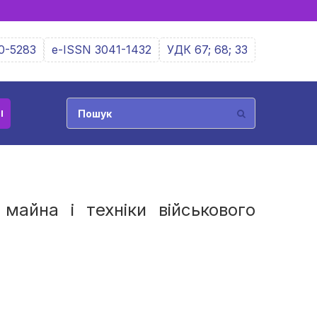
0-5283
e-ISSN 3041-1432
УДК 67; 68; 33
І
майна і техніки військового