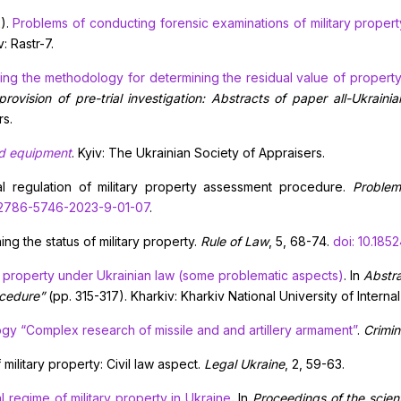
2).
Problems of conducting forensic examinations of military propert
: Rastr-7.
ing the methodology for determining the residual value of property
provision of pre-trial investigation: Abstracts of paper
a
ll-Ukraini
rs.
nd equipment
. Kyiv: The Ukrainian Society of Appraisers.
gal regulation of military property assessment procedure.
Problem
/2786-5746-2023-9-01-07
.
ng the status of military property.
Rule of Law
, 5, 68-74.
doi: 10.185
y property under Ukrainian law (some problematic aspects)
. In
Abstra
ocedure”
(pp. 315-317). Kharkiv: Kharkiv National University of Internal 
y “Complex research of missile and and artillery armament”
.
Crimin
 military property: Civil law aspect.
Legal Ukraine
, 2, 59-63.
l regime of military property in Ukraine
.
In
Proceedings of the scient