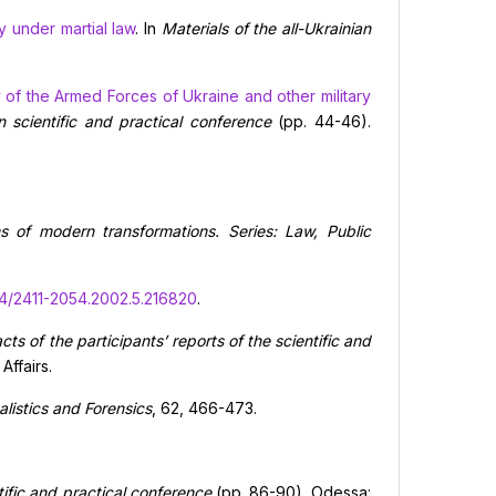
y under martial law
. In
Materials of the all-Ukrainian
 of the Armed Forces of Ukraine and other military
an scientific and practical conference
(pp. 44-46).
s of modern transformations. Series:
L
aw,
P
ublic
24/2411-2054.2002.5.216820
.
cts of the participants
’
reports of the scientific and
Affairs.
alistics and Forensics
, 62, 466-473.
ific and practical conference
(pp. 86-90). Odessa: