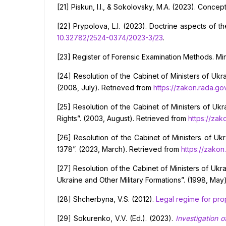
[21] Piskun, I.I., & Sokolovsky, M.A. (2023). Concep
[22] Prypolova, L.I. (2023). Doctrine aspects of t
10.32782/2524-0374/2023-3/23
.
[23] Register of Forensic Examination Methods. Min
[24] Resolution of the Cabinet of Ministers of Ukr
(2008, July). Retrieved from
https://zakon.rada.
[25] Resolution of the Cabinet of Ministers of Uk
Rights”. (2003, August). Retrieved from
https://z
[26] Resolution of the Cabinet of Ministers of 
1378”. (2023, March). Retrieved from
https://zak
[27] Resolution of the Cabinet of Ministers of Uk
Ukraine and Other Military Formations”. (1998, May
[28] Shcherbyna, V.S. (2012).
Legal regime for pro
[29] Sokurenko, V.V. (Ed.). (2023).
Investigation o