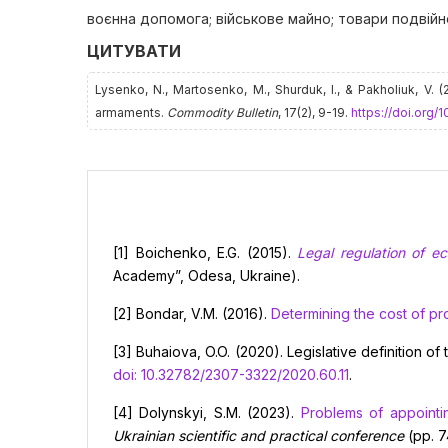
воєнна допомога; військове майно; товари подвійно
ЦИТУВАТИ
Lysenko, N., Martosenko, M., Shurduk, І., & Pakholiuk, V
armaments.
Commodity Bulletin
, 17(2), 9-19.
https://doi.org/
[1] Boichenko, E.G. (2015).
Legal regulation of ec
Academy”, Odesa, Ukraine).
[2] Bondar, V.M. (2016).
Determining the cost of p
[3] Buhaiova, O.O. (2020). Legislative definition 
doi: 10.32782/2307-3322/2020.60.11
.
[4] Dolynskyi, S.M. (2023).
Problems of appointin
Ukrainian scientific and practical conference
(pp. 74