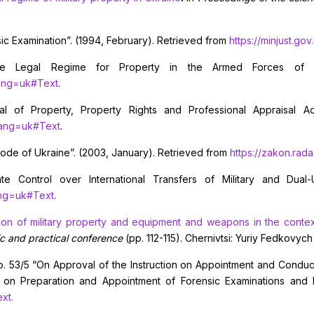
ic Examination”. (1994, February). Retrieved from
https://minjust.gov
e Legal Regime for Property in the Armed Forces of Ukr
lang=uk#Text
.
l of Property, Property Rights and Professional Appraisal Act
?lang=uk#Text
.
ode of Ukraine”. (2003, January). Retrieved from
https://zakon.rad
 Control over International Transfers of Military and Dual
ang=uk#Text
.
ion of military property and equipment and weapons in the contex
fic and practical conference
(pp. 112-115). Chernivtsi: Yuriy Fedkovych 
No. 53/5 “On Approval of the Instruction on Appointment and Condu
on Preparation and Appointment of Forensic Examinations and E
xt.