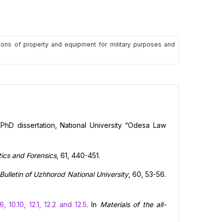
tions of property and equipment for military purposes and
 (PhD dissertation, National University “Odesa Law
tics and Forensics
, 61, 440-451.
 Bulletin of Uzhhorod National University
, 60, 53-56.
 10.10, 12.1, 12.2 and 12.5
. In
Materials of the all-