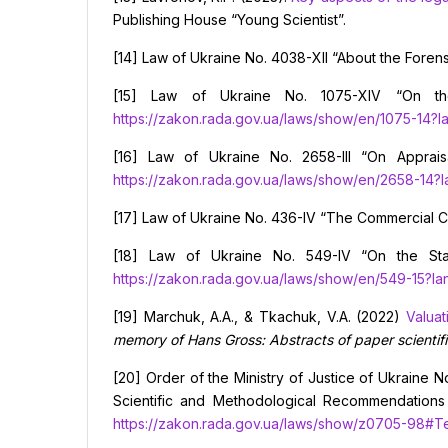
Publishing House “Young Scientist”.
[14] Law of Ukraine No. 4038-XII “About the Forens
[15] Law of Ukraine No. 1075-XIV “On th
https://zakon.rada.gov.ua/laws/show/en/1075-14?
[16] Law of Ukraine No. 2658-III “On Appraisa
https://zakon.rada.gov.ua/laws/show/en/2658-14
[17] Law of Ukraine No. 436-IV “The Commercial C
[18] Law of Ukraine No. 549-IV “On the State
https://zakon.rada.gov.ua/laws/show/en/549-15?l
[19] Marchuk, A.A., & Tkachuk, V.A. (2022)
Valuat
memory of Hans Gross:
Abstracts of paper
scienti
[20] Order of the Ministry of Justice of Ukraine 
Scientific and Methodological Recommendations 
https://zakon.rada.gov.ua/laws/show/z0705-98#Te