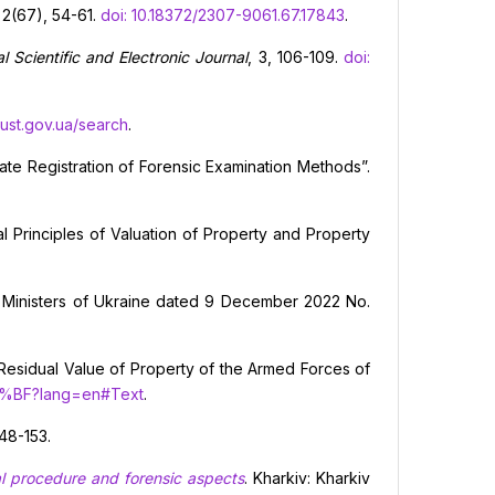
,
2(67), 54-61.
doi: 10.18372/2307-9061.67.17843
.
al
Scientific and Electronic Journal
, 3, 106-109.
doi:
just.gov.ua/search
.
tate Registration of Forensic Examination Methods”.
l Principles of Valuation of Property and Property
f Ministers of Ukraine dated 9 December 2022 No.
 Residual Value of Property of the Armed Forces of
D0%BF?lang=en#Text
.
 148-153.
nal procedure and forensic aspects
. Kharkiv: Kharkiv