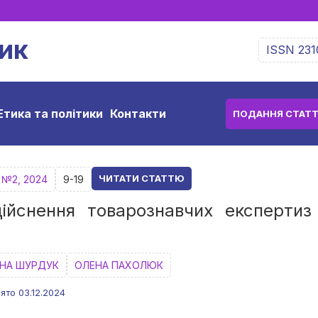
ик
ISSN 231
Етика та політики
Контакти
ПОДАННЯ СТАТТ
ЧИТАТИ СТАТТЮ
, №2, 2024
9-19
йснення товарознавчих експертиз 
ННА ШУРДУК
ОЛЕНА ПАХОЛЮК
ято 03.12.2024