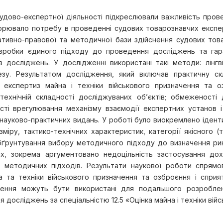
судово-експертної діяльності підкреслювали важливість пров
орювало потребу в проведенні судових товарознавчих експерт
тивно-правової та методичної бази здійснення судових товар
зробки єдиного підходу до проведення досліджень та гара
 досліджень. У дослідженні використані такі методи: лінгві
нтезу. Результатом дослідження, який включав практичну с
експертиз майна і техніки військового призначення та оз
технічній складності досліджуваних об’єктів; обмеженості д
ості врегулювання механізму взаємодії експертних установ і
науково-практичних видань. У роботі було виокремлено ідентиф
міру, тактико-технічних характеристик, категорії якісного (
ґрунтування вибору методичного підходу до визначення рин
их, зокрема аргументовано недоцільність застосування д
 методичних підходів. Результати наукової роботи спрямо
а та техніки військового призначення та озброєння і спр
дження можуть бути використані для подальшого розробле
досліджень за спеціальністю 12.5 «Оцінка майна і техніки вій