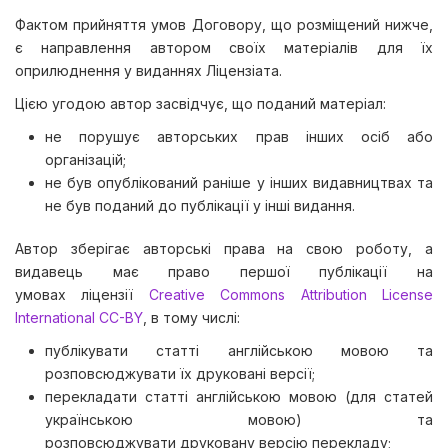
Фактом прийняття умов Договору, що розміщений нижче,
є направлення автором своїх матеріалів для їх
оприлюднення у виданнях Ліцензіата.
Цією угодою автор засвідчує, що поданий матеріал:
не порушує авторських прав інших осіб або
організацій;
не був опублікований раніше у інших видавництвах та
не був поданий до публікації у інші видання.
Автор зберігає авторські права на свою роботу, а
видавець має право першої публікації на
умовах ліцензії
Creative Commons Attribution License
International CC-BY
, в тому числі:
публікувати статті англійською мовою та
розповсюджувати їх друковані версії;
перекладати статті англійською мовою (для статей
українською мовою) та
розповсюджувати друковану версію перекладу;