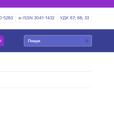
0-5283
e-ISSN 3041-1432
УДК 67; 68; 33
І