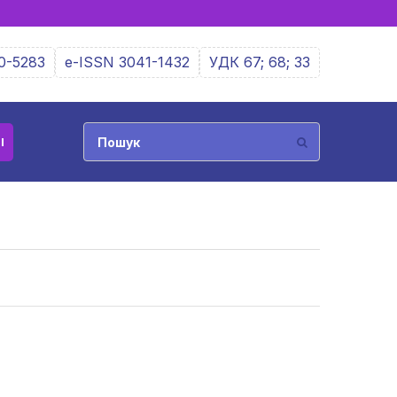
0-5283
e-ISSN 3041-1432
УДК 67; 68; 33
І