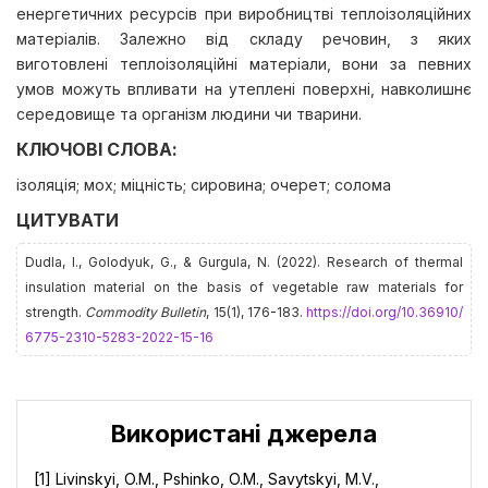
енергетичних ресурсів при виробництві теплоізоляційних
матеріалів. Залежно від складу речовин, з яких
виготовлені теплоізоляційні матеріали, вони за певних
умов можуть впливати на утеплені поверхні, навколишнє
середовище та організм людини чи тварини.
КЛЮЧОВІ СЛОВА:
ізоляція; мох; міцність; сировина; очерет; солома
ЦИТУВАТИ
Dudla, І., Golodyuk, G., & Gurgula, N. (2022). Research of thermal
insulation material on the basis of vegetable raw materials for
strength.
Commodity Bulletin
, 15(1), 176-183.
https://doi.org/10.36910/
6775-2310-5283-2022-15-16
Використані джерела
[1] Livinskyi, O.M., Pshinko, O.M., Savytskyi, M.V.,