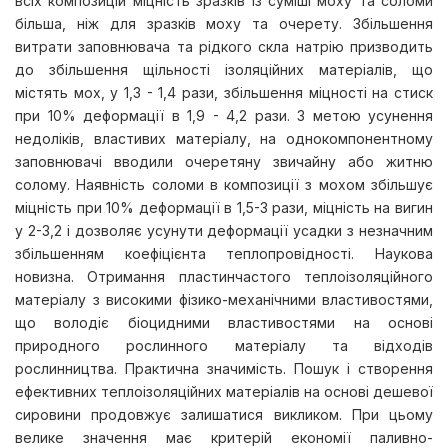
всіх композицій міцність зразків із суміші моху та соломи
більша, ніж для зразків моху та очерету. Збільшення
витрати заповнювача та рідкого скла натрію призводить
до збільшення щільності ізоляційних матеріалів, що
містять мох, у 1,3 - 1,4 рази, збільшення міцності на стиск
при 10% деформації в 1,9 - 4,2 рази. З метою усунення
недоліків, властивих матеріалу, на однокомпонентному
заповнювачі вводили очеретяну звичайну або житню
солому. Наявність соломи в композиції з мохом збільшує
міцність при 10% деформації в 1,5-3 рази, міцність на вигин
у 2-3,2 і дозволяє усунути деформації усадки з незначним
збільшенням коефіцієнта теплопровідності. Наукова
новизна. Отримання пластинчастого теплоізоляційного
матеріалу з високими фізико-механічними властивостями,
що володіє біоцидними властивостями на основі
природного рослинного матеріалу та відходів
рослинництва. Практична значимість. Пошук і створення
ефективних теплоізоляційних матеріалів на основі дешевої
сировини продовжує залишатися викликом. При цьому
велике значення має критерій економії паливно-