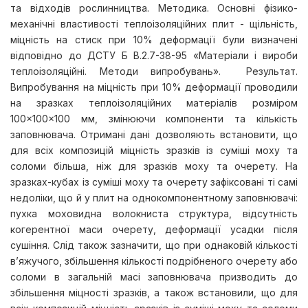
та відходів рослинництва. Методика. Основні фізико-
механічні властивості теплоізоляційних плит - щільність,
міцність на стиск при 10% деформації були визначені
відповідно до ДСТУ Б В.2.7-38-95 «Матеріали і вироби
теплоізоляційні. Методи випробувань». Результат.
Випробування на міцність при 10% деформації проводили
на зразках теплоізоляційних матеріалів розміром
100×100×100 мм, змінюючи компоненти та кількість
заповнювача. Отримані дані дозволяють встановити, що
для всіх композицій міцність зразків із суміші моху та
соломи більша, ніж для зразків моху та очерету. На
зразках-кубах із суміші моху та очерету зафіксовані ті самі
недоліки, що й у плит на однокомпонентному заповнювачі:
пухка моховидна волокниста структура, відсутність
когерентної маси очерету, деформації усадки після
сушіння. Слід також зазначити, що при однаковій кількості
в’яжучого, збільшення кількості подрібненого очерету або
соломи в загальній масі заповнювача призводить до
збільшення міцності зразків, а також встановили, що для