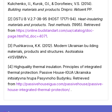
Kulichenko, I.I., Kurok, O.I., & Dorofieiev, V.S. (2014).
Building materials and products
. Dnipro: Aktsent PP.
[2] DSTU B V.2.7-38-95 (HOST 17171-94).
Heat-insulating
materials and products. Test methods.
(1995). Retrieved
from
https://online.budstandart.com/ua/catalog/doc-
page.html?id_doc=4071
.
[3] Pushkarova, K.K. (2012). Modern Ukrainian bu ilding
materials, products and structures. Asotsiatsiia
«VSVBMV».
[4] Highquality thermal insulation. Principles of integrated
thermal protection. Passive House-IGUA Ukrainska
initsiatyvna hrupa Pasyvnoho Budynku. Retrieved
from
http://passivehouseigua.com/passivehouse/passive-
house-integrated-thermal-protection/
.