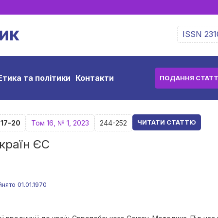
ик
ISSN 231
Етика та політики
Контакти
ПОДАННЯ СТАТТ
ЧИТАТИ СТАТТЮ
-17-20
Том 16, № 1, 2023
244-252
 країн ЄС
ято 01.01.1970