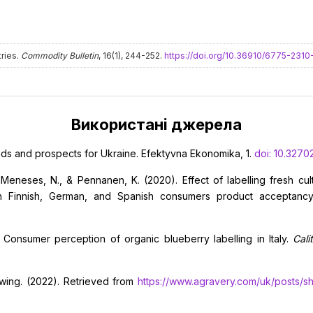
tries.
Commodity Bulletin
, 16(1), 244-252.
https://doi.org/10.36910/6775-231
Використані джерела
ends and prospects for Ukraine. Efektyvna Ekonomika, 1.
doi: 10.3270
., Meneses, N., & Pennanen, K. (2020). Effect of labelling fresh c
 on Finnish, German, and Spanish consumers product acceptanc
). Consumer perception of organic blueberry labelling in Italy.
Cali
owing. (2022). Retrieved from
https://www.agravery.com/uk/posts/sh