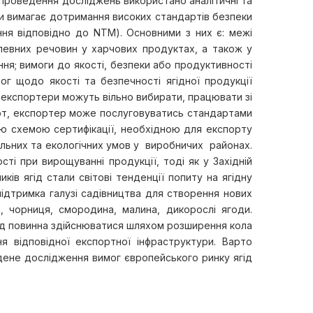
 проведення досліджень використано аналітичні та
пи вимагає дотримання високих стандартів безпеки
ння відповідно до NTM). Основними з них є: межі
певних речовин у харчових продуктах, а також у
ння; вимоги до якості, безпеки або продуктивності
ог щодо якості та безпечності ягідної продукції
 експортери можуть вільно вибирати, працювати зі
рт, експортер може послуговуватись стандартами
шою схемою сертифікації, необхідною для експорту
альних та екологічних умов у виробничих районах.
ті при вирощуванні продукції, тоді як у Західній
в ягід стали світові тенденції попиту на ягідну
ідтримка галузі садівництва для створення нових
а, чорниця, смородина, малина, дикорослі ягоди.
ягід повинна здійснюватися шляхом розширення кола
ня відповідної експортної інфраструктури. Варто
едене дослідження вимог європейського ринку ягід