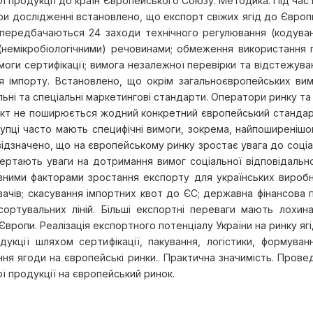
ї продукції до країн Європейського Союзу. Методика. Під час
ри дослідженні встановлено, що експорт свіжих ягід до Євро
д передбачаються 24 заходи технічного регулювання (кодува
(немікробіологічними) речовинами; обмеження використання 
оги сертифікації; вимога незалежної перевірки та відстежува
я імпорту. Встановлено, що окрім загальноєвропейських вим
ьні та спеціальні маркетингові стандарти. Оператори ринку та
кт не поширюється жодний конкретний європейський станда
окупці часто мають специфічні вимоги, зокрема, найпоширені
 відзначено, що на європейському ринку зростає увага до соці
вертають уваги на дотримання вимог соціальної відповідальнос
ними факторами зростання експорту для українських виробникі
ачів; скасування імпортних квот до ЄС; державна фінансова п
сортувальних ліній. Більші експортні переваги мають лохин
Європи. Реалізація експортного потенціалу України на ринку 
одукції шляхом сертифікації, пакування, логістики, формуван
ання ягоди на європейські ринки.. Практична значимість. Пров
ї продукції на європейський ринок.