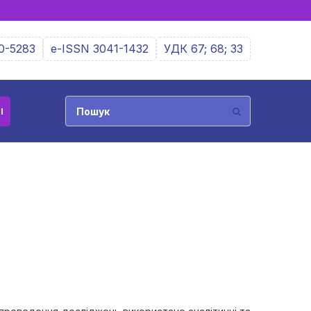
0-5283
e-ISSN 3041-1432
УДК 67; 68; 33
І