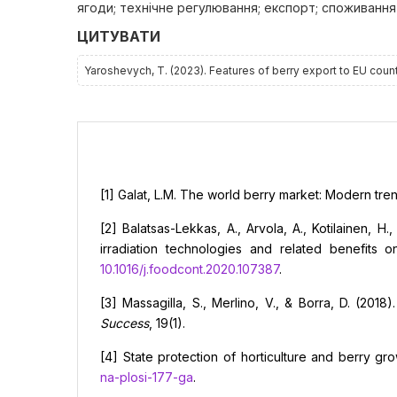
ягоди; технічне регулювання; експорт; споживання
ЦИТУВАТИ
Yaroshevych, T. (2023). Features of berry export to EU coun
[1] Galat, L.M. The world berry market: Modern tr
[2] Balatsas-Lekkas, A., Arvola, A., Kotilainen, H
irradiation technologies and related benefits
10.1016/j.foodcont.2020.107387
.
[3] Massagilla, S., Merlino, V., & Borra, D. (2018
Success
, 19(1).
[4] State protection of horticulture and berry gr
na-plosi-177-ga
.