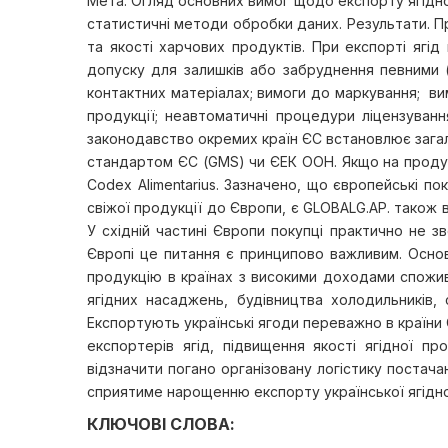
Мета. Огляд основних вимог щодо експорту ягідно
статистичні методи обробки даних. Результати. П
та якості харчових продуктів. При експорті ягі
допуску для залишків або забруднення певними 
контактних матеріалах; вимоги до маркування; вим
продукції; неавтоматичні процедури ліцензуванн
законодавство окремих країн ЄС встановлює загал
стандартом ЄС (GMS) чи ЄЕК ООН. Якщо на проду
Codex Alimentarius. Зазначено, що європейські п
свіжої продукції до Європи, є GLOBALG.AP. також
У східній частині Європи покупці практично не з
Європі це питання є принципово важливим. Основ
продукцію в країнах з високими доходами спожив
ягідних насаджень, будівництва холодильників, 
Експортують українські ягоди переважно в країни 
експортерів ягід, підвищення якості ягідної пр
відзначити погано організовану логістику постач
сприятиме нарощенню експорту української ягідно
КЛЮЧОВІ СЛОВА: