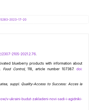
0-5283-2023-17-20
2/2307-2105-2021.2.76
.
ultivated blueberry products with information about
y.
Food Control
, 118, article number 107387.
doi:
tatea, suppl. Quality-Access to Success: Acces la
ow/v-ukraini-budut-zakladeni-novi-sadi-i-agidniki-