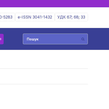
0-5283
e-ISSN 3041-1432
УДК 67; 68; 33
І