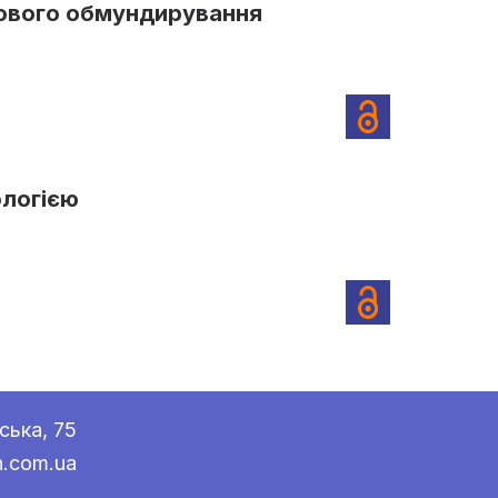
кового обмундирування
ологією
ська, 75
n.com.ua