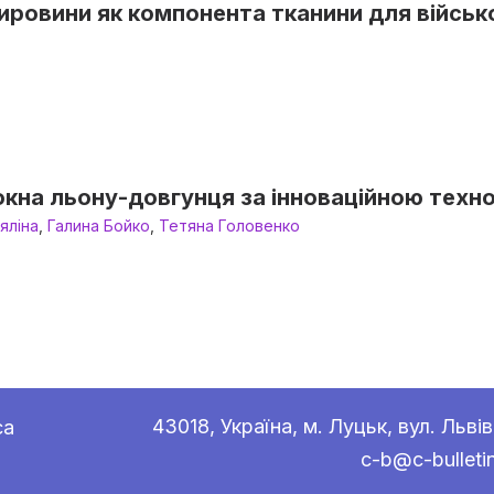
сировини як компонента тканини для війсь
кна льону-довгунця за інноваційною техн
яліна
,
Галина Бойко
,
Тетяна Головенко
43018, Україна, м. Луцьк, вул. Львів
са
c-b@c-bulleti