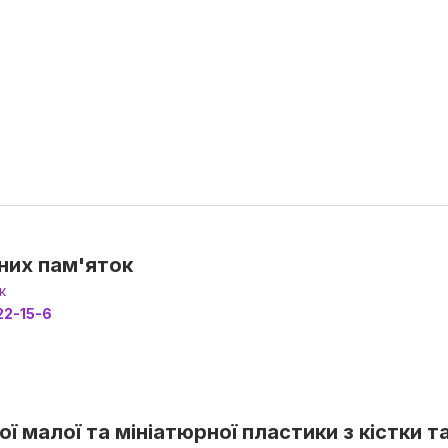
чних пам'яток
к
22-15-6
ї малої та мініатюрної пластики з кістки т