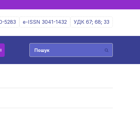
0-5283
e-ISSN 3041-1432
УДК 67; 68; 33
І