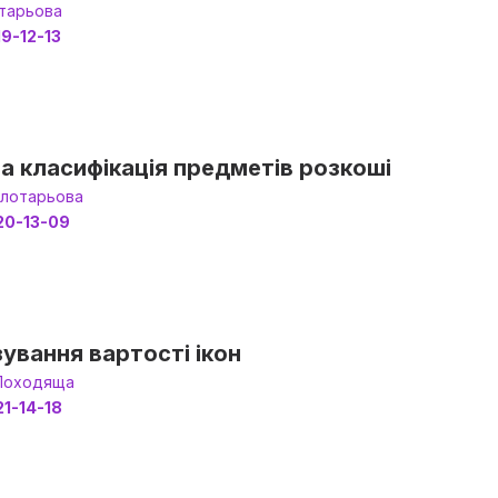
тарьова
19-12-13
а класифікація предметів розкоші
олотарьова
20-13-09
ування вартості ікон
 Походяща
21-14-18