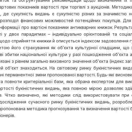
м’яток та обґрунтування рекомендацій щодо визначення їх п
тових показників вартості при торгівлі з аукціонів. Методика
, де сукупність видань є сукупністю різних за значимістю но
 розподіл фінансових можливостей потенційних покупців. Дл
 інформації про вартісні показники антикварних книжок. Резул
і у двох парадигмах – індивідуально орієнтованій та соціал
 щодо сприйняття книжки й описується індексом задоволення г
етою його страхування як об’єкта культурної спадщини, що з
і збитки національної культури у разі пошкодження об’єкта а
язані з рівнем загально виховного значення об’єкта (індекс з
ей об’єкт знаходиться. На світовому ринку букіністичних ви
 стані перманентної зміни пропонованої вартості. Будь-які висн
та повноти критеріальної бази, яка обрана експертом для вико
ртості букіністичних видань, яка повною мірою дозволяє здій
. Чітко визначено, які методики слід використовувати при о
дослідження сучасного ринку букіністичних видань, розробл
апропонована методика прогнозування та визначення вартості 
іонерів.