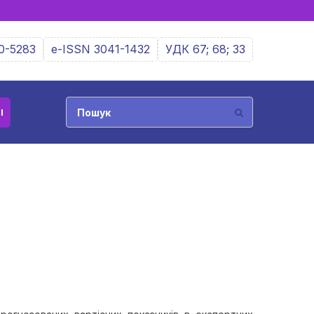
0-5283
e-ISSN 3041-1432
УДК 67; 68; 33
І