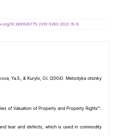
doi.org/10.36910/6775-2310-5283-2022-15-6
chkova, Ya.S., & Kurylo, O.I. (2004). Metodyka otsinky
les of Valuation of Property and Property Rights":.
 and tear and defects, which is used in commodity