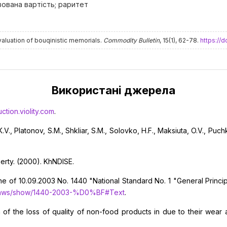
озована вартість; раритет
valuation of bouqinistic memorials.
Commodity Bulletin
, 15(1), 62-78.
https://
Використані джерела
uction.violity.com
.
K.V., Platonov, S.M., Shkliar, S.M., Solovko, H.F., Maksiuta, O.V., Pu
erty. (2000). KhNDISE.
ine of 10.09.2003 No. 1440 "National Standard No. 1 "General Princip
a/laws/show/1440-2003-%D0%BF#Text
.
of the loss of quality of non-food products in due to their wear