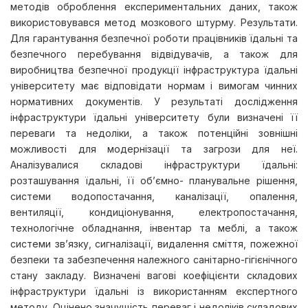
методів оброблення експериментальних даних, також
використовувався метод мозкового штурму. Результати.
Для гарантування безпечної роботи працівників їдальні та
безпечного перебування відвідувачів, а також для
виробництва безпечної продукції інфраструктура їдальні
університету має відповідати нормам і вимогам чинних
нормативних документів. У результаті дослідження
інфраструктури їдальні університету були визначені її
переваги та недоліки, а також потенційні зовнішні
можливості для модернізації та загрози для неї.
Аналізувалися складові інфраструктури їдальні:
розташування їдальні, її об’ємно- планувальне рішення,
системи водопостачання, каналізації, опалення,
вентиляції, кондиціонування, електропостачання,
технологічне обладнання, інвентар та меблі, а також
системи зв’язку, сигналізації, видалення сміття, пожежної
безпеки та забезпечення належного санітарно-гігієнічного
стану закладу. Визначені вагові коефіцієнти складових
інфраструктури їдальні із використанням експертного
методу. Оцінено значущість переваг і недоліків складових