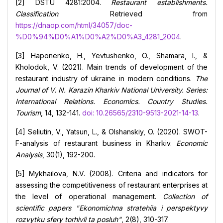
[2] DSTU 4281:2004.
Restaurant establishments.
Classification
. Retrieved from
https://dnaop.com/html/34057/doc-
%D0%94%D0%A1%D0%A2%D0%A3_4281_2004
.
[3] Haponenko, H., Yevtushenko, O., Shamara, I., &
Kholodok, V. (2021). Main trends of development of the
restaurant industry of ukraine in modern conditions.
The
Journal of V. N. Karazin Kharkiv National University. Series:
International Relations. Economics. Country Studies.
Tourism
, 14, 132-141.
doi: 10.26565/2310-9513-2021-14-13
.
[4] Seliutin, V., Yatsun, L., & Olshanskiy, O. (2020). SWOT-
F-analysis of restaurant business in Kharkiv.
Economic
Analysis
, 30(1), 192-200.
[5] Mykhailova, N.V. (2008). Criteria and indicators for
assessing the competitiveness of restaurant enterprises at
the level of operational management.
Collection of
scientific papers "Ekonomichna stratehiia i perspektyvy
rozvytku sfery torhivli ta posluh"
, 2(8), 310-317.