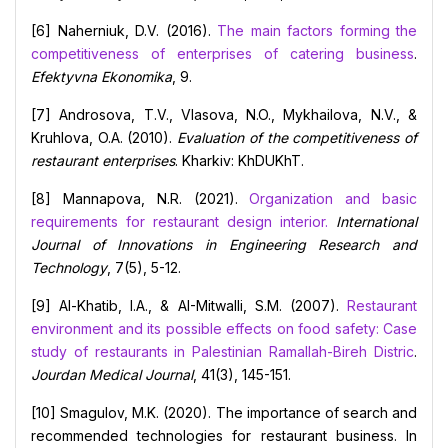
[6] Naherniuk, D.V. (2016).
The main factors forming the
competitiveness of enterprises of catering business
.
Efektyvna Ekonomika
, 9.
[7] Androsova, T.V., Vlasova, N.O., Mykhailova, N.V., &
Kruhlova, O.A. (2010).
Evaluation of the competitiveness of
restaurant enterprises
. Kharkiv: KhDUKhT.
[8] Mannapova, N.R. (2021).
Organization and basic
requirements for restaurant design interior.
International
Journal of Innovations in Engineering Research and
Technology
, 7(5), 5-12.
[9] Al-Khatib, I.A., & AI-Mitwalli, S.M. (2007).
Restaurant
environment and its possible effects on food safety: Case
study of restaurants in Palestinian Ramallah-Bireh Distric
.
Jourdan Medical Journal
, 41(3), 145-151.
[10] Smagulov, M.K. (2020). The importance of search and
recommended technologies for restaurant business. In