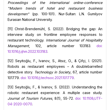
Proceedings of the international online-conference
"Modern trends of hotel and restaurant business
developmen"
(pp. 100-101)
.
Nur-Sultan: L.N. Gumilyov
Eurasian National University.
[11] Christ-Brendemühl, S. (2022). Bridging the gap: An
interview study on frontline employee responses to
restaurant technology.
International Journal of Hospitality
Management
, 102, article number 103183.
doi:
10.1016/j.ijhm.2022.103183
.
[12] Seyitoğlu, F., Ivanov, S., Atsız, O., & Çifçi, I. (2021).
Robots as restaurant employees – A doublebarrelled
detective story.
Technology in Society
, 67, article number
101779.
doi: 10.1016/j.techsoc.2021.101779
.
[13] Seyitoğlu, F., & Ivanov, S. (2022). Understanding the
robotic restaurant experience: A multiple case study.
Journal of Tourism Futures
, 8(1), 55-72.
doi: 10.1108/JTF-
04-2020-0070
.