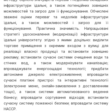
інфраструктури їдальні, а також потенційних зовнішніх
можливостей та загроз для її функціонування. Обчислені
зважені оцінки переваг та недоліків інфраструктури
їдальні, а також можливостей і загроз для її
функціонування. Практична значимість. Напрацьовані
стратегії удосконалення (модернізації) інфраструктури
їдальні університету згідно з якими доцільно: виділити
торгове приміщення з окремим входом з вулиці для
реалізації власної продукції та встановити зовнішню
рекламу; встановити сучасні системи очищення води та
стічних вод, а також модернізувати каналізацію;
впроваджувати енергоощадні технології; придбати
автономне джерело електроживлення; впровадити
сучасні платіжні пристрої та інтерактивні технології
(електронне меню, онлайн-замовлення з доставленням
тощо), а також системи автоматизованого ведення
бізнесу; впровадити сортування відходів; встановити
сучасну систему пожежної безпеки; впровадити систему
НАССР.