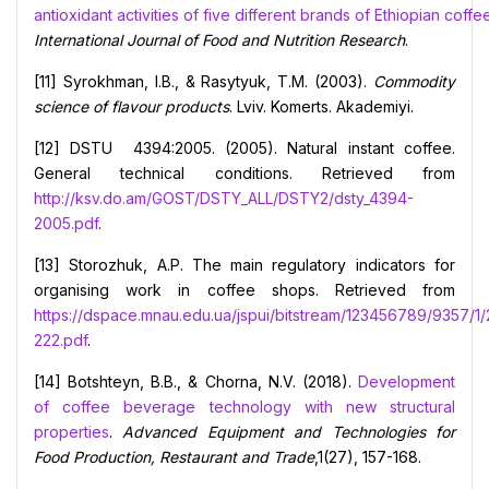
antioxidant activities of five different brands of Ethiopian coffe
International Journal of Food and Nutrition Research
.
[11] Syrokhman, I.B., & Rasytyuk, T.M. (2003).
Commodity
science of flavour products
. Lviv. Komerts. Akademiyi.
[12] DSTU 4394:2005. (2005). Natural instant coffee.
General technical conditions. Retrieved from
http://ksv.do.am/GOST/DSTY_ALL/DSTY2/dsty_4394-
2005.pdf
.
[13] Storozhuk, A.P. The main regulatory indicators for
organising work in coffee shops. Retrieved from
https://dspace.mnau.edu.ua/jspui/bitstream/123456789/9357/1/
222.pdf
.
[14] Botshteyn, B.B., & Chorna, N.V. (2018).
Development
of coffee beverage technology with new structural
properties
.
Advanced Equipment and Technologies for
Food Production, Restaurant and Trade
,1(27), 157-168.