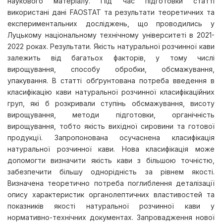
наукового матеріалу. Під час підготовки статті
використані дані FAOSTAT та результати теоретичних та
експериментальних досліджень, що проводились у
Луцькому національному технічному університеті в 2021-
2022 роках. Результати. Якість натуральної розчинної кави
залежить від багатьох факторів, у тому числі
вирощування, способу обробки, обсмажування,
упакування. В статті обґрунтована потреба введення в
класифікацію кави натуральної розчинної класифікаційних
груп, які б розкривали ступінь обсмажування, висоту
вирощування, методи підготовки, органічність
вирощування, тобто якість вихідної сировини та готової
продукції. Запропонована осучаснена класифікація
натуральної розчинної кави. Нова класифікація може
допомогти визначити якість кави з більшою точністю,
забезпечити більшу однорідність за рівнем якості.
Визначена теоретично потреба поглиблення деталізації
опису характеристик органолептичних властивостей та
показників якості натуральної розчинної кави у
нормативно-технічних документах. Запровадження нової