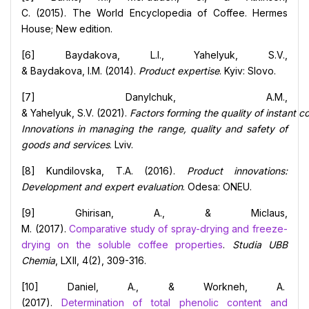
C. (2015). The World Encyclopedia of Coffee. Hermes
House; New edition.
[6] Baydakova, L.I., Yahelyuk, S.V.,
& Baydakova, I.M. (2014).
Product expertise
. Kyiv: Slovo.
[7] Danylchuk, A.M.,
& Yahelyuk, S.V. (2021).
Factors forming the quality of instant co
Innovations in managing the range, quality and safety of
goods and services
. Lviv.
[8] Kundilovska, T.A. (2016).
Product innovations:
Development and expert evaluation
. Odesa: ONEU.
[9] Ghirisan, A., & Miclaus,
M. (2017).
Comparative study of spray-drying and freeze-
drying on the soluble coffee properties
.
Studia UBB
Chemia
, LXII, 4(2), 309-316.
[10] Daniel, A., & Workneh, A.
(2017).
Determination of total phenolic content and