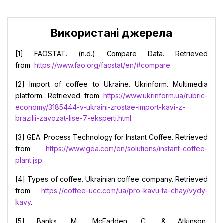
Використані джерела
[1] FAOSTAT. (n.d.) Compare Data. Retrieved
from
https://www.fao.org/faostat/en/#compare
.
[2] Import of coffee to Ukraine. Ukrinform. Multimedia
platform. Retrieved from
https://www.ukrinform.ua/rubric-
economy/3185444-v-ukraini-zrostae-import-kavi-z-
brazilii-zavozat-lise-7-eksperti.html
.
[3] GEA. Process Technology for Instant Coffee. Retrieved
from
https://www.gea.com/en/solutions/instant-coffee-
plant.jsp
.
[4] Types of coffee. Ukrainian coffee company. Retrieved
from
https://coffee-ucc.com/ua/pro-kavu-ta-chay/vydy-
kavy
.
[5] Banks, M., McFadden, C., & Atkinson,