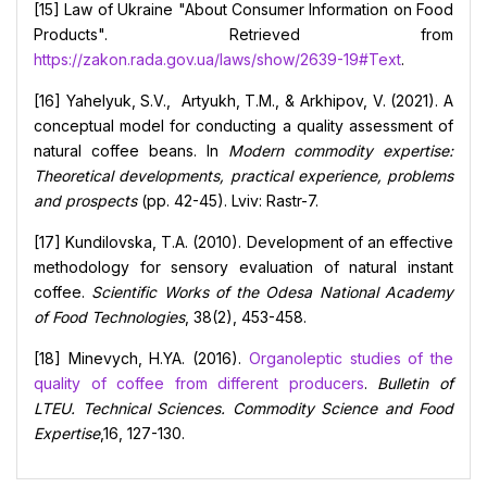
[15] Law of Ukraine "About Consumer Information on Food
Products". Retrieved from
https://zakon.rada.gov.ua/laws/show/2639-19#Text
.
[16] Yahelyuk, S.V., Artyukh, T.M., & Arkhipov, V. (2021). A
conceptual model for conducting a quality assessment of
natural coffee beans. In
Modern commodity expertise:
Theoretical developments, practical experience, problems
and prospects
(pp. 42-45). Lviv: Rastr-7.
[17] Kundilovska, T.A. (2010). Development of an effective
methodology for sensory evaluation of natural instant
coffee.
Scientific Works of the Odesa National Academy
of Food Technologies
, 38(2), 453-458.
[18] Minevych, H.YA. (2016).
Organoleptic studies of the
quality of coffee from different producers
.
Bulletin of
LTEU. Technical Sciences. Commodity Science and Food
Expertise
,16, 127-130.