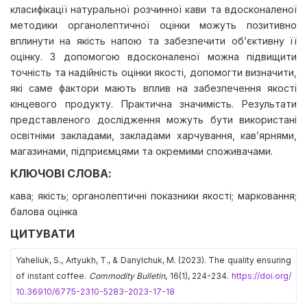
класифікації натуральної розчинної кави та вдосконаленої
методики органолептичної оцінки можуть позитивно
вплинути на якість напою та забезпечити об’єктивну її
оцінку. З допомогою вдосконаленої можна підвищити
точність та надійність оцінки якості, допомогти визначити,
які саме фактори мають вплив на забезпечення якості
кінцевого продукту. Практична значимість. Результати
представленого дослідження можуть бути використані
освітніми закладами, закладами харчування, кав’ярнями,
магазинами, підприємцями та окремими споживачами.
КЛЮЧОВІ СЛОВА:
кава; якість; органолептичні показники якості; марковання;
балова оцінка
ЦИТУВАТИ
Yaheliuk, S., Artyukh, T., & Danylchuk, M. (2023). The quality ensuring
of instant coffee.
Commodity Bulletin
, 16(1), 224-234.
https://doi.org/
10.36910/6775-2310-5283-2023-17-18