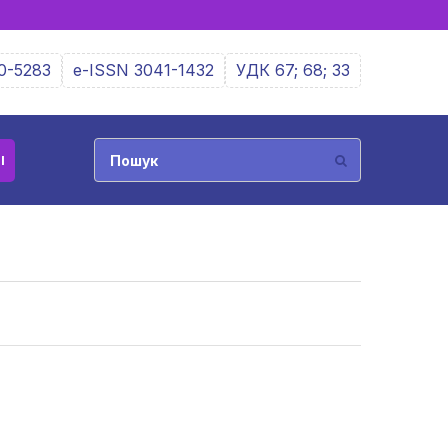
0-5283
e-ISSN 3041-1432
УДК 67; 68; 33
І