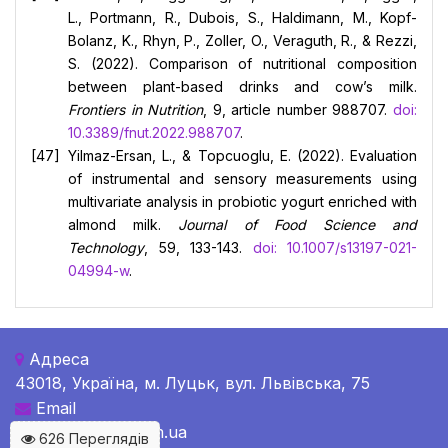
L., Portmann, R., Dubois, S., Haldimann, M., Kopf-
Bolanz, K., Rhyn, P., Zoller, O., Veraguth, R., & Rezzi,
S. (2022). Comparison of nutritional composition
between plant-based drinks and cow’s milk.
Frontiers in Nutrition
, 9, article number 988707.
doi:
10.3389/fnut.2022.988707
.
Yilmaz-Ersan, L., & Topcuoglu, E. (2022). Evaluation
of instrumental and sensory measurements using
multivariate analysis in probiotic yogurt enriched with
almond milk.
Journal of Food Science and
Technology
, 59, 133-143.
doi: 10.1007/s13197-021-
04994-w
.
Адреса
43018, Україна, м. Луцьк, вул. Львівська, 75
Email
c-b@c-bulletin.com.ua
626 Переглядів