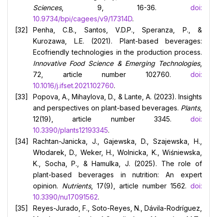
Sciences
, 9, 16-36.
doi:
10.9734/bpi/cagees/v9/17314D
.
Penha, C.B., Santos, V.D.P., Speranza, P., &
Kurozawa, L.E. (2021). Plant-based beverages:
Ecofriendly technologies in the production process.
Innovative Food Science & Emerging Technologies
,
72, article number 102760.
doi:
10.1016/j.ifset.2021.102760
.
Popova, A., Mihaylova, D., & Lante, A. (2023). Insights
and perspectives on plant-based beverages.
Plants
,
12(19), article number 3345.
doi:
10.3390/plants12193345
.
Rachtan-Janicka, J., Gajewska, D., Szajewska, H.,
Włodarek, D., Weker, H., Wolnicka, K., Wiśniewska,
K., Socha, P., & Hamulka, J. (2025). The role of
plant-based beverages in nutrition: An expert
opinion.
Nutrients
, 17(9), article number 1562.
doi:
10.3390/nu17091562
.
Reyes-Jurado, F., Soto-Reyes, N., Dávila-Rodríguez,