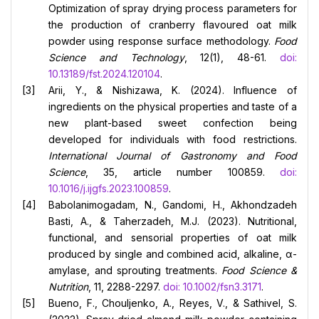
Optimization of spray drying process parameters for
the production of cranberry flavoured oat milk
powder using response surface methodology.
Food
Science and Technology
, 12(1), 48-61.
doi:
10.13189/fst.2024.120104
.
Arii, Y., & Nishizawa, K. (2024). Influence of
ingredients on the physical properties and taste of a
new plant-based sweet confection being
developed for individuals with food restrictions.
International Journal of Gastronomy and Food
Science
, 35, article number 100859.
doi:
10.1016/j.ijgfs.2023.100859
.
Babolanimogadam, N., Gandomi, H., Akhondzadeh
Basti, A., & Taherzadeh, M.J. (2023). Nutritional,
functional, and sensorial properties of oat milk
produced by single and combined acid, alkaline, α-
amylase, and sprouting treatments.
Food Science &
Nutrition
, 11, 2288-2297.
doi: 10.1002/fsn3.3171
.
Bueno, F., Chouljenko, A., Reyes, V., & Sathivel, S.