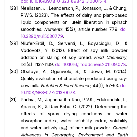
doi: 10.1016/B978-0-323-89842-3.00015-4
.
Neelissen, J., Leanderson, P., Jonasson, L., & Chung,
R.W.S. (2023). The effects of dairy and plant-based
liquid components on lutein liberation in spinach
smoothies.
Nutrients
, 15(3), article number 779.
doi:
10.3390/nu15030779
.
Nilufer-Erdil, D., Serventi, L., Boyacioglu, D., &
Vodovotz, Y. (2012). Effect of soy milk powder
addition on staling of soy bread.
Food Chemistry
,
131(4), 1132-1139.
doi: 10.1016/j.foodchem.2011.09.078
.
Obatoye, A., Ogunwolu, S., & Idowu, M. (2014).
Quality evaluation of chocolate produced using soy-
cow milk.
Nutrition & Food Science
, 44(1), 57-63.
doi:
10.1108/NFS-07-2013-0078
.
Padma, M., Jagannadha Rao, P.V.K., Edukondalu, L.,
Aparna, K., & Ravi Babu, G. (2022). Determining the
effects of spray drying conditions on water
absorption index, water solubility index, solubility
and water activity (
a
) of rice milk powder.
Current
w
Advances in Geography, Environment and Earth