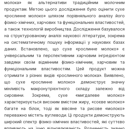
молока» як альтернативи традиційним молочним
продуктам. Метою цього дослідження було оцінити сухе
«рослинне молоко» шляхом порівняльного аналізу його
фізико-хімічних, харчових та функціональних властивостей,
а також технологій виробництва. Дослідження базувалося
на структурованому аналізі наукової літератури, зокрема
на систематичному пошуку інформації у наукових базах
даних. Встановлено, що сухе «рослинне молоко» є
універсальним та перспективним харчовим інгредієнтом
завдяки своїм відмінним фізико-хімічним, харчовим та
функціональним властивостям. Цей продукт можна
отримати з різних видів «рослинного молока». Виявлено,
що сухе «рослинне молоко» демонструє значну
мінливість макронутрієнтного складу залежно від
сировини. Зокрема, сухе «мигдалеве молоко»
характеризується високим вмістом жиру, «соєве молоко»
багате на білок, тоді як вівсяне та рисове «молоко»
переважно містять вуглеводи. Ці продукти демонструють
широкий спектр фізико-хімічних властивостей, які суттєво
впливають на їхню відновлюваність. Розчинність значно