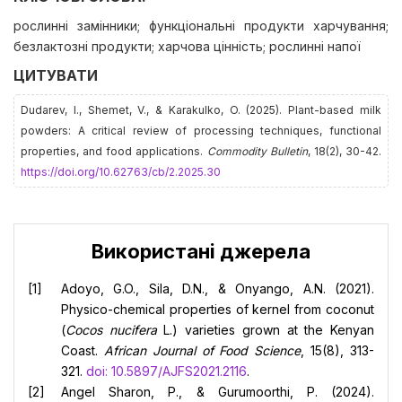
рослинні замінники; функціональні продукти харчування;
безлактозні продукти; харчова цінність; рослинні напої
ЦИТУВАТИ
Dudarev, І., Shemet, V., & Karakulko, O. (2025). Plant-based milk
powders: A critical review of processing techniques, functional
properties, and food applications.
Commodity Bulletin
, 18(2), 30-42.
https://doi.org/10.62763/cb/2.2025.30
Використані джерела
Adoyo, G.O., Sila, D.N., & Onyango, A.N. (2021).
Physico-chemical properties of kernel from coconut
(
Cocos nucifera
L.) varieties grown at the Kenyan
Coast.
African Journal of Food Science
, 15(8), 313-
321.
doi: 10.5897/AJFS2021.2116
.
Angel Sharon, P., & Gurumoorthi, P. (2024).