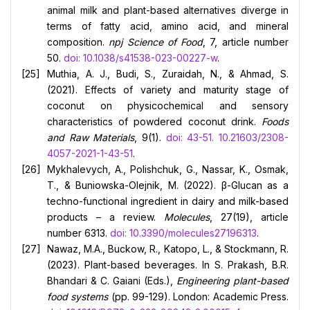
animal milk and plant-based alternatives diverge in
terms of fatty acid, amino acid, and mineral
composition.
npj Science of Food
, 7, article number
50.
doi: 10.1038/s41538-023-00227-w
.
Muthia, A. J., Budi, S., Zuraidah, N., & Ahmad, S.
(2021). Effects of variety and maturity stage of
coconut on physicochemical and sensory
characteristics of powdered coconut drink.
Foods
and Raw Materials
, 9(1).
doi: 43-51. 10.21603/2308-
4057-2021-1-43-51
.
Mykhalevych, A., Polishchuk, G., Nassar, K., Osmak,
T., & Buniowska-Olejnik, M. (2022). β-Glucan as a
techno-functional ingredient in dairy and milk-based
products – a review.
Molecules
, 27(19), article
number 6313.
doi: 10.3390/molecules27196313
.
Nawaz, M.A., Buckow, R., Katopo, L., & Stockmann, R.
(2023). Plant-based beverages. In S. Prakash, B.R.
Bhandari & C. Gaiani (Eds.),
Engineering plant-based
food systems
(pp. 99-129). London: Academic Press.