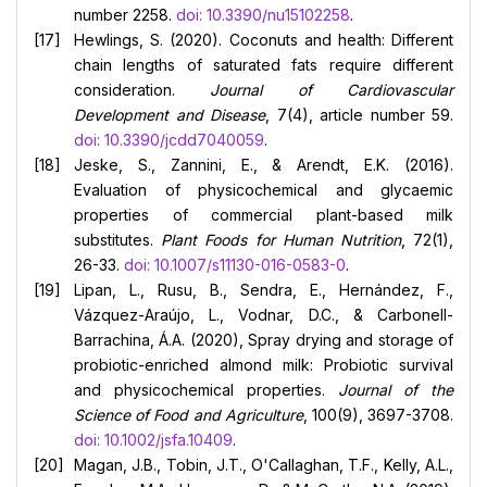
number 2258.
doi: 10.3390/nu15102258
.
Hewlings, S. (2020). Coconuts and health: Different
chain lengths of saturated fats require different
consideration.
Journal of Cardiovascular
Development and Disease
, 7(4), article number 59.
doi: 10.3390/jcdd7040059
.
Jeske, S., Zannini, E., & Arendt, E.K. (2016).
Evaluation of physicochemical and glycaemic
properties of commercial plant-based milk
substitutes.
Plant Foods for Human Nutrition
, 72(1),
26-33.
doi: 10.1007/s11130-016-0583-0
.
Lipan, L., Rusu, B., Sendra, E., Hernández, F.,
Vázquez-Araújo, L., Vodnar, D.C., & Carbonell-
Barrachina, Á.A. (2020), Spray drying and storage of
probiotic-enriched almond milk: Probiotic survival
and physicochemical properties.
Journal of the
Science of Food and Agriculture
, 100(9), 3697-3708.
doi: 10.1002/jsfa.10409
.
Magan, J.B., Tobin, J.T., O'Callaghan, T.F., Kelly, A.L.,