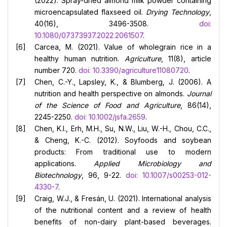
(2022). Spray-dried almond milk powder containing
microencapsulated flaxseed oil.
Drying Technology
,
40(16), 3496-3508.
doi:
10.1080/07373937.2022.2061507
.
Carcea, M. (2021). Value of wholegrain rice in a
healthy human nutrition.
Agriculture
, 11(8), article
number 720.
doi: 10.3390/agriculture11080720
.
Chen, C.-Y., Lapsley, K., & Blumberg, J. (2006). A
nutrition and health perspective on almonds.
Journal
of the Science of Food and Agriculture
, 86(14),
2245-2250.
doi: 10.1002/jsfa.2659
.
Chen, K.I., Erh, M.H., Su, N.W., Liu, W.-H., Chou, C.C.,
& Cheng, K.-C. (2012). Soyfoods and soybean
products: From traditional use to modern
applications.
Applied Microbiology and
Biotechnology
, 96, 9-22.
doi: 10.1007/s00253-012-
4330-7
.
Craig, W.J., & Fresán, U. (2021). International analysis
of the nutritional content and a review of health
benefits of non-dairy plant-based beverages.