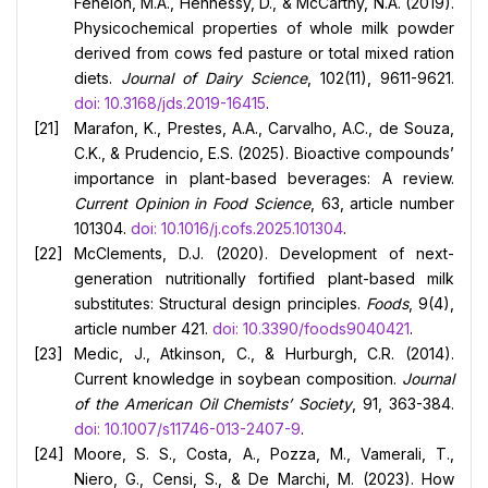
Fenelon, M.A., Hennessy, D., & McCarthy, N.A. (2019).
Physicochemical properties of whole milk powder
derived from cows fed pasture or total mixed ration
diets.
Journal of Dairy Science
, 102(11), 9611-9621.
doi: 10.3168/jds.2019-16415
.
Marafon, K., Prestes, A.A., Carvalho, A.C., de Souza,
C.K., & Prudencio, E.S. (2025). Bioactive compounds’
importance in plant-based beverages: A review.
Current Opinion in Food Science
, 63, article number
101304.
doi: 10.1016/j.cofs.2025.101304
.
McClements, D.J. (2020). Development of next-
generation nutritionally fortified plant-based milk
substitutes: Structural design principles.
Foods
, 9(4),
article number 421.
doi: 10.3390/foods9040421
.
Medic, J., Atkinson, C., & Hurburgh, C.R. (2014).
Current knowledge in soybean composition.
Journal
of the American Oil Chemists’ Society
, 91, 363-384.
doi: 10.1007/s11746-013-2407-9
.
Moore, S. S., Costa, A., Pozza, M., Vamerali, T.,
Niero, G., Censi, S., & De Marchi, M. (2023). How