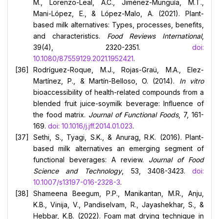
M., Lorenzo-Leal, A.C., Jiménez-Munguía, M.T.,
Mani-López, E., & López-Malo, A. (2021). Plant-
based milk alternatives: Types, processes, benefits,
and characteristics.
Food Reviews International
,
39(4), 2320-2351.
doi:
10.1080/87559129.2021.1952421
.
Rodríguez-Roque, M.J., Rojas-Graü, M.A., Elez-
Martínez, P., & Martín-Belloso, O. (2014).
In vitro
bioaccessibility of health-related compounds from a
blended fruit juice-soymilk beverage: Influence of
the food matrix.
Journal of Functional Foods
, 7, 161-
169.
doi: 10.1016/j.jff.2014.01.023
.
Sethi, S., Tyagi, S.K., & Anurag, R.K. (2016). Plant-
based milk alternatives an emerging segment of
functional beverages: A review.
Journal of Food
Science and Technology
, 53, 3408-3423.
doi:
10.1007/s13197-016-2328-3
.
Shameena Beegum, P.P., Manikantan, M.R., Anju,
K.B., Vinija, V., Pandiselvam, R., Jayashekhar, S., &
Hebbar, K.B. (2022). Foam mat drying technique in