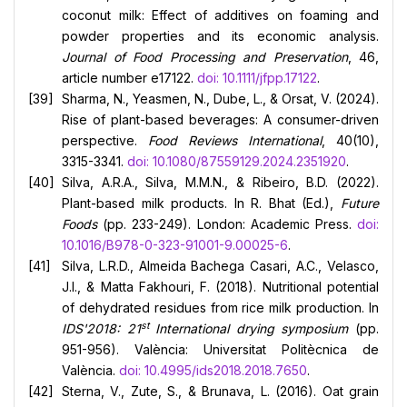
coconut milk: Effect of additives on foaming and
powder properties and its economic analysis.
Journal of Food Processing and Preservation
, 46,
article number e17122.
doi: 10.1111/jfpp.17122
.
Sharma, N., Yeasmen, N., Dube, L., & Orsat, V. (2024).
Rise of plant-based beverages: A consumer-driven
perspective.
Food Reviews International
, 40(10),
3315-3341.
doi: 10.1080/87559129.2024.2351920
.
Silva, A.R.A., Silva, M.M.N., & Ribeiro, B.D. (2022).
Plant-based milk products. In R. Bhat (Ed.),
Future
Foods
(pp. 233-249). London: Academic Press.
doi:
10.1016/B978-0-323-91001-9.00025-6
.
Silva, L.R.D., Almeida Bachega Casari, A.C., Velasco,
J.I., & Matta Fakhouri, F. (2018). Nutritional potential
of dehydrated residues from rice milk production. In
st
IDS'2018: 21
International drying symposium
(pp.
951-956). València: Universitat Politècnica de
València.
doi: 10.4995/ids2018.2018.7650
.
Sterna, V., Zute, S., & Brunava, L. (2016). Oat grain