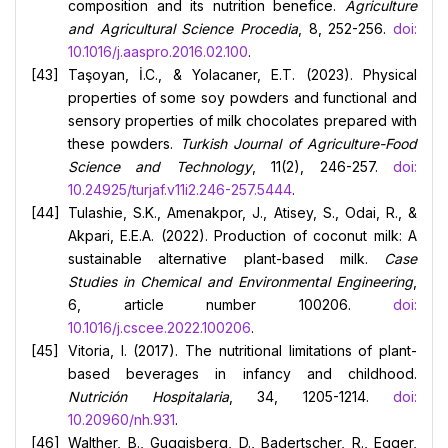
composition and its nutrition benefice.
Agriculture
and Agricultural Science Procedia
, 8, 252-256.
doi:
10.1016/j.aaspro.2016.02.100
.
Taşoyan, İ.C., & Yolacaner, E.T. (2023). Physical
properties of some soy powders and functional and
sensory properties of milk chocolates prepared with
these powders.
Turkish Journal of Agriculture-Food
Science and Technology
, 11(2), 246-257.
doi:
10.24925/turjaf.v11i2.246-257.5444
.
Tulashie, S.K., Amenakpor, J., Atisey, S., Odai, R., &
Akpari, E.E.A. (2022). Production of coconut milk: A
sustainable alternative plant-based milk.
Case
Studies in Chemical and Environmental Engineering
,
6, article number 100206.
doi:
10.1016/j.cscee.2022.100206
.
Vitoria, I. (2017). The nutritional limitations of plant-
based beverages in infancy and childhood.
Nutrición Hospitalaria
, 34, 1205-1214.
doi:
10.20960/nh.931
.
Walther, B., Guggisberg, D., Badertscher, R., Egger,