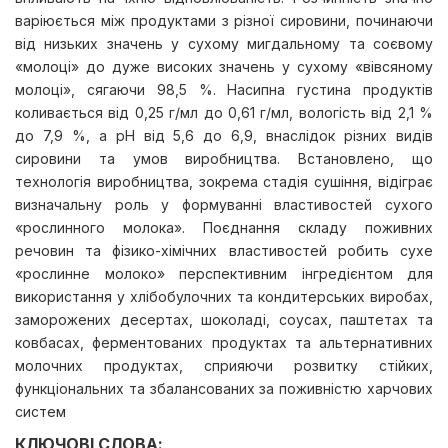
варіюється між продуктами з різної сировини, починаючи
від низьких значень у сухому мигдальному та соєвому
«молоці» до дуже високих значень у сухому «вівсяному
молоці», сягаючи 98,5 %. Насипна густина продуктів
коливається від 0,25 г/мл до 0,61 г/мл, вологість від 2,1 %
до 7,9 %, а pH від 5,6 до 6,9, внаслідок різних видів
сировини та умов виробництва. Встановлено, що
технологія виробництва, зокрема стадія сушіння, відіграє
визначальну роль у формуванні властивостей сухого
«рослинного молока». Поєднання складу поживних
речовин та фізико-хімічних властивостей робить сухе
«рослинне молоко» перспективним інгредієнтом для
використання у хлібобулочних та кондитерських виробах,
заморожених десертах, шоколаді, соусах, паштетах та
ковбасах, ферментованих продуктах та альтернативних
молочних продуктах, сприяючи розвитку стійких,
функціональних та збалансованих за поживністю харчових
систем
КЛЮЧОВІ СЛОВА: