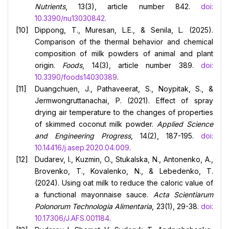
Nutrients
, 13(3), article number 842.
doi:
10.3390/nu13030842
.
Dippong, T., Muresan, L.E., & Senila, L. (2025).
Comparison of the thermal behavior and chemical
composition of milk powders of animal and plant
origin.
Foods
, 14(3), article number 389.
doi:
10.3390/foods14030389
.
Duangchuen, J., Pathaveerat, S., Noypitak, S., &
Jermwongruttanachai, P. (2021). Effect of spray
drying air temperature to the changes of properties
of skimmed coconut milk powder.
Applied Science
and Engineering Progress
, 14(2), 187-195.
doi:
10.14416/j.asep.2020.04.009
.
Dudarev, I., Kuzmin, O., Stukalska, N., Antonenko, A.,
Brovenko, T., Kovalenko, N., & Lebedenko, T.
(2024). Using oat milk to reduce the caloric value of
a functional mayonnaise sauce.
Acta Scientiarum
Polonorum Technologia Alimentaria
, 23(1), 29-38.
doi:
10.17306/J.AFS.001184
.