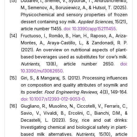
Dudarev, I., Shemet, V., Sydoruk, T., Andrushchenko,
M., Semenov, A., Borusiewicz, A., & Hutsol, T. (2025).
Physicochemical and sensory properties of frozen
dessert containing soy milk.
Applied Sciences
, 15(21),
article number 11455.
doi: 10.3390/app152111455
.
Fructuoso, I., Romão, B., Han, H., Raposo, A., Ariza-
Montes, A., Araya-Castillo, L., & Zandonadi, R. P.
(2021). An overview on nutritional aspects of plant-
based beverages used as substitutes for cow’s milk.
Nutrients
, 13(8), article number 2650.
doi:
10.3390/nu13082650
.
Giri, S., & Mangaraj, S. (2012). Processing influences
on composition and quality attributes of soymilk and
its powder.
Food Engineering Reviews
, 4(3), 149-164.
doi: 10.1007/s12393-012-9053-0
.
Giugliano, R., Musolino, N., Ciccotelli, V., Ferraris, C.,
Savio, V., Vivaldi, B., Ercolini, C., Bianchi, D.M., &
Decastelli, L. (2023). Soy, rice and oat drinks:
Investigating chemical and biological safety in plant-
based milk alternatives.
Nutrients
, 15(10), article